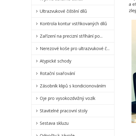
a e
zle
Ultrazvukové čištění dílů
Kontrola kontur vstřikovaných dílů
Zařízení na precizní stříhání po...
Nerezové koše pro ultrazvukové č...
Atypické schody
Rotační svařování
Zásobník klipů s kondicionováním
Oje pro vysokozdvižný vozík
Stavitelné pracovní stoly
Sestava skluzu
Odpočty k závoře