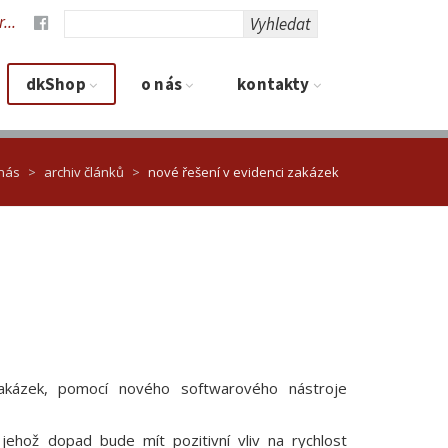
...
Vyhledat
dkShop
O nás
Kontakty
nás
archiv článků
nové řešení v evidenci zakázek
akázek, pomocí nového softwarového nástroje
ehož dopad bude mít pozitivní vliv na rychlost