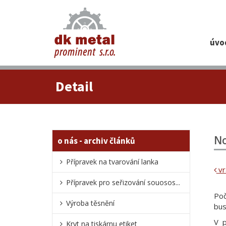
Úvo
Detail
No
O nás - archiv článků
Přípravek na tvarování lanka
vr
Přípravek pro seřizování souosos...
Po
Výroba těsnění
bus
V p
Kryt na tiskárnu etiket