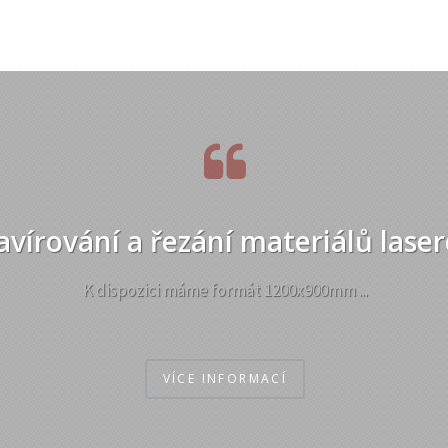
avírování a řezání materiálů lase
K dispozici máme formát 1200x900mm ...
VÍCE INFORMACÍ