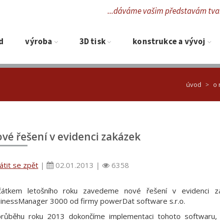
...dáváme vašim představám tvar
d
Výroba
3D tisk
Konstrukce a vývoj
úvod
o 
vé řešení v evidenci zakázek
átit se zpět
|
02.01.2013 |
6358
čátkem letošního roku zavedeme nové řešení v evidenci z
inessManager 3000 od firmy powerDat software s.r.o.
růběhu roku 2013 dokončíme implementaci tohoto softwaru, j