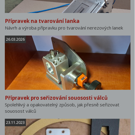
Přípravek na tvarování lanka
Návrh a výroba přípravku pro tvarování nerezových lanek
26.03.2026
Přípravek pro seřizování souososti válců
Spolehlivý a opakovatelný způsob, jak přesně seřizovat
souosost válců
23.11.2023