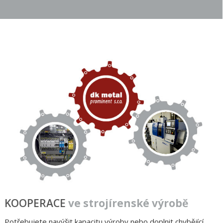
KOOPERACE
ve strojírenské výrobě
Potřebujete navýšit kapacitu výroby nebo doplnit chybějící