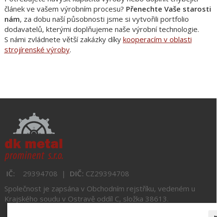
článek ve vašem výrobním procesu?
Přenechte Vaše starosti
nám
, za dobu naší působnosti jsme si vytvořili portfolio
dodavatelů, kterými doplňujeme naše výrobní technologie.
S námi zvládnete větší zakázky díky
kooperacím v oblasti
strojírenské výroby
.
IČ:
29394708 |
DIČ:
CZ
29394708
Společnost je zapsána v Obchodním rejstříku,
vedeném u
Krajského soudu v Ostravě oddíl C, složka 38613.