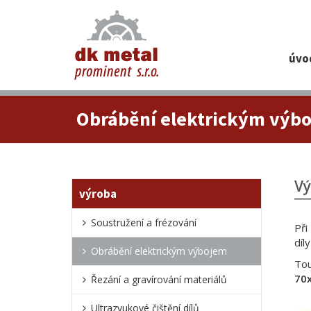
Úvo
Obrábění elektrickým výb
Vý
Výroba
Soustružení a frézování
Při
díl
Obrábění elektrickým výbojem
To
70
Řezání a gravírování materiálů
Ultrazvukové čištění dílů