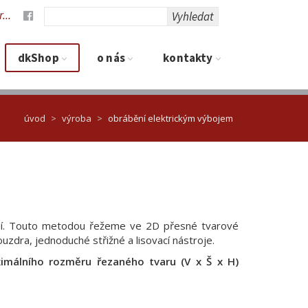
...
Vyhledat
dkShop
O nás
Kontakty
úvod
výroba
obrábění elektrickým výbojem
ění. Touto metodou řežeme ve 2D přesné tvarové
ouzdra, jednoduché střižné a lisovací nástroje.
imálního rozměru řezaného tvaru (V x Š x H)