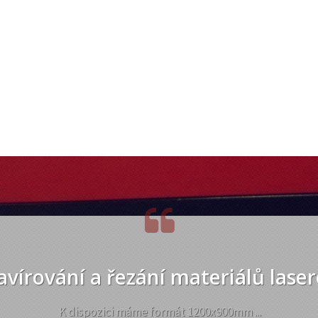
avírování a řezání materiálů lase
K dispozici máme formát 1200x900mm ...