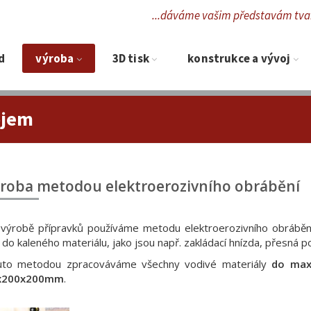
...dáváme vašim představám tvar
d
Výroba
3D tisk
Konstrukce a vývoj
ojem
roba metodou elektroerozivního obrábění
 výrobě přípravků používáme metodu elektroerozivního obráb
y do kaleného materiálu, jako jsou např. zakládací hnízda, přesná p
uto metodou zpracováváme všechny vodivé materiály
do max
x200x200mm
.