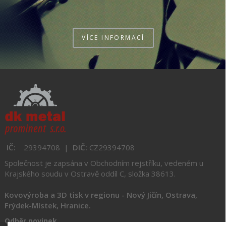
VÍCE INFORMACÍ
IČ:
29394708 |
DIČ:
CZ
29394708
Společnost je zapsána v Obchodním rejstříku,
vedeném u
Krajského soudu v Ostravě oddíl C, složka 38613.
Kovovýroba a 3D tisk v regionu
- Nový Jičín, Ostrava,
Frýdek-Místek, Hranice.
Odběr novinek