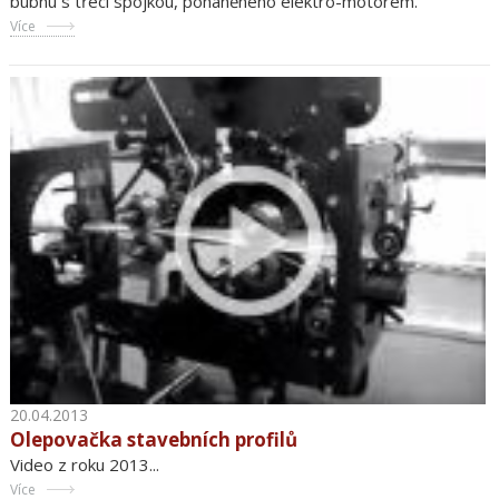
bubnu s třecí spojkou, poháněného elektro-motorem.
Více
20.04.2013
Olepovačka stavebních profilů
Video z roku 2013...
Více