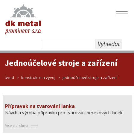
Navig
Vyhledat
Jednoúčelové stroje a zařízení
úvod
konstrukce a vývoj
jednoúčelové stroje a zařízení
Přípravek na tvarování lanka
Návrh a výroba přípravku pro tvarování nerezových lanek
Více v archivu