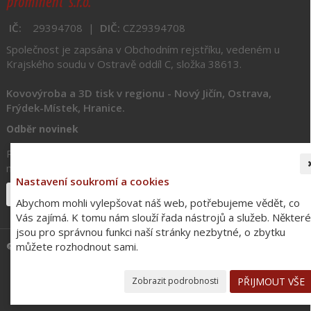
IČ:
29394708 |
DIČ:
CZ
29394708
Společnost je zapsána v Obchodním rejstříku,
vedeném u
Krajského soudu v Ostravě oddíl C, složka 38613.
Kovovýroba a 3D tisk v regionu
- Nový Jičín, Ostrava,
Frýdek-Místek, Hranice.
Odběr novinek
Registrujte si u nás váš email a my vám dáme vědět o
novinkách.
Nastavení soukromí a cookies
Abychom mohli vylepšovat náš web, potřebujeme vědět, co
Vás zajímá. K tomu nám slouží řada nástrojů a služeb. Některé
jsou pro správnou funkci naší stránky nezbytné, o zbytku
©
2012 - 2026
DKMP
| Webdesign Amenit |
Nastavení soukromí
můžete rozhodnout sami.
PŘIJMOUT VŠE
Zobrazit podrobnosti