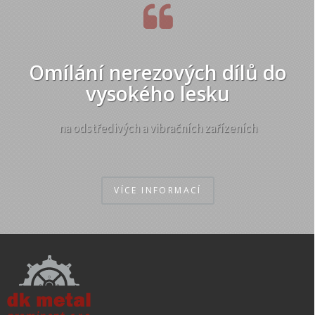
Omílání nerezových dílů do
vysokého lesku
na odstředivých a vibračních zařízeních
VÍCE INFORMACÍ