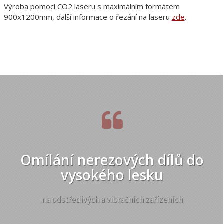
Výroba pomocí CO2 laseru s maximálním formátem
900x1200mm, další informace o řezání na laseru
zde
.
Omílání nerezových dílů do
vysokého lesku
na odstředivých a vibračních zařízeních