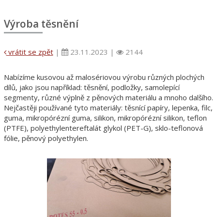
Výroba těsnění
vrátit se zpět
|
23.11.2023 |
2144
Nabízíme kusovou až malosériovou výrobu různých plochých
dílů, jako jsou například: těsnění, podložky, samolepící
segmenty, různé výplně z pěnových materiálu a mnoho dalšího.
Nejčastěji používané tyto materiály: těsnící papíry, lepenka, filc,
guma, mikropórézní guma, silikon, mikropórézní silikon, teflon
(PTFE), polyethylentereftalát glykol (PET-G), sklo-teflonová
fólie, pěnový polyethylen.