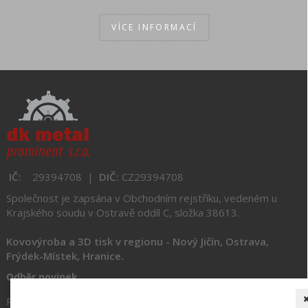
VÍCE INFORMACÍ
IČ:
29394708 |
DIČ:
CZ
29394708
Společnost je zapsána v Obchodním rejstříku,
vedeném u
Krajského soudu v Ostravě oddíl C, složka 38613.
Kovovýroba a 3D tisk v regionu
- Nový Jičín, Ostrava,
Frýdek-Místek, Hranice.
Odběr novinek
Registrujte si u nás váš email a my vám dáme vědět o