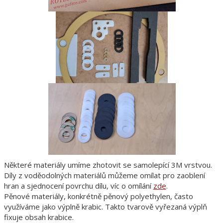
Některé materiály umíme zhotovit se samolepící 3M vrstvou.
Díly z voděodolných materiálů můžeme omílat pro zaoblení
hran a sjednocení povrchu dílu, víc o omílání
zde
.
Pěnové materiály, konkrétně pěnový polyethylen, často
využíváme jako výplně krabic. Takto tvarově vyřezaná výplň
fixuje obsah krabice.