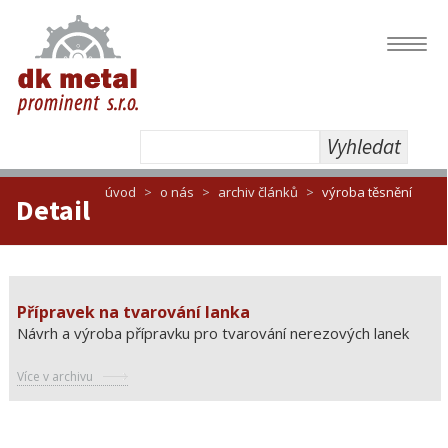
Navig
Vyhledat
úvod
o nás
archiv článků
výroba těsnění
Detail
Přípravek na tvarování lanka
Návrh a výroba přípravku pro tvarování nerezových lanek
Více v archivu