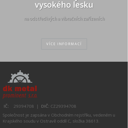
vysokého lesku
na odstředivých a vibračních zařízeních
VÍCE INFORMACÍ
IČ:
29394708 |
DIČ:
CZ
29394708
Společnost je zapsána v Obchodním rejstříku,
vedeném u
Krajského soudu v Ostravě oddíl C, složka 38613.