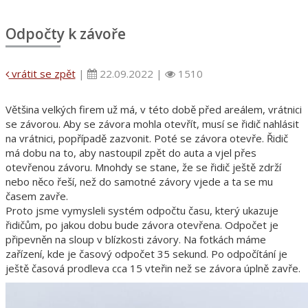
Odpočty k závoře
vrátit se zpět
|
22.09.2022 |
1510
Většina velkých firem už má, v této době před areálem, vrátnici
se závorou. Aby se závora mohla otevřít, musí se řidič nahlásit
na vrátnici, popřípadě zazvonit. Poté se závora otevře. Řidič
má dobu na to, aby nastoupil zpět do auta a vjel přes
otevřenou závoru. Mnohdy se stane, že se řidič ještě zdrží
nebo něco řeší, než do samotné závory vjede a ta se mu
časem zavře.
Proto jsme vymysleli systém odpočtu času, který ukazuje
řidičům, po jakou dobu bude závora otevřena. Odpočet je
připevněn na sloup v blízkosti závory. Na fotkách máme
zařízení, kde je časový odpočet 35 sekund. Po odpočítání je
ještě časová prodleva cca 15 vteřin než se závora úplně zavře.