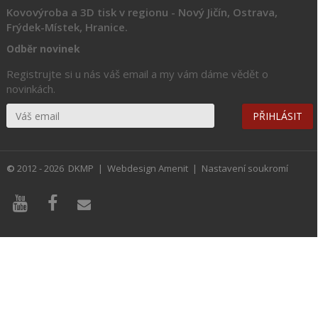
Kovovýroba a 3D tisk v regionu
- Nový Jičín, Ostrava,
Frýdek-Místek, Hranice.
Odběr novinek
Registrujte si u nás váš email a my vám dáme vědět o
novinkách.
©
2012 - 2026
DKMP
| Webdesign Amenit |
Nastavení soukromí