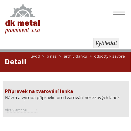
Navig
Vyhledat
úvod
o nás
archiv článků
odpočty k závoře
Detail
Přípravek na tvarování lanka
Návrh a výroba přípravku pro tvarování nerezových lanek
Více v archivu